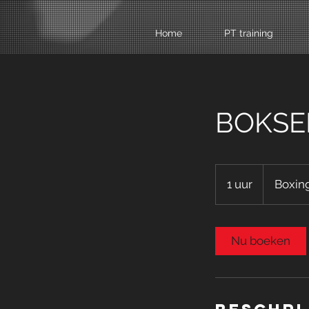
Home
PT training
BOKSEN
1 uur
1
Boxin
u
u
Nu boeken